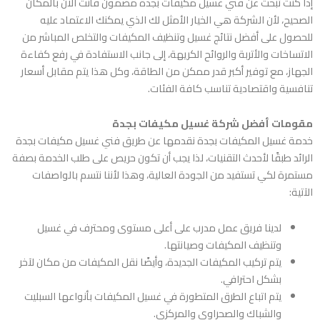
إذا كنت تبحث عن
فني غسيل مكيفات بجدة
مضمون فأنت الآن بالمكان
الصحيح، لأن الشركة هي الخيار الأمثل لك الذي يمكنك الاعتماد عليه
للحصول على أفضل نتائج غسيل وتنظيف المكيفات والتخلص المباشر من
الاتساخات والأتربة والروائح الكريهة، إلى جانب الاستفادة في رفع كفاءة
الجهاز، مع توفير أكبر قدر ممكن من الطاقة، وكل هذا يتم مقابل أسعار
تنافسية واقتصادية تناسب كافة الفئات.
مقومات أفضل شركة غسيل مكيفات بجدة
خدمة غسيل المكيفات بجدة نقدمها عن طريق
فني غسيل مكيفات بجدة
الرائد طبقًا لأحدث التقنيات، لذا يجب أن تكون حريص على طلب الخدمة بصفة
مستمرة لكي تستفيد من الجودة العالية، وهذا لأننا نتسم بالواصفات
الآتية:
لدينا فريق عمل مدرب على أعلى مستوى ومحترف في غسيل
وتنظيف المكيفات وصيانتها.
يتم تركيب المكيفات الجديدة، وأيضًا نقل المكيفات من مكان لآخر
بشكل احترافي.
يتم اتباع الطرق المتطورة في غسيل المكيفات بأنواعها السبليت
والشباك والصحراوي والمركزي.