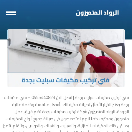
خطي
لى
لمحتوى
فني تركيب مكيفات سبليت بجدة | اتصل الان 0555440823 – فني مكيفات
بجدة يعتبر الخيار الأمثل لصيانة مكيفاتك بأسعار منافسة وخدمة عالية
الجودة. الرواد المتميزون شركة تركيب مكيفات بجدة تضم فريق عمل
متميزون ومحترف كما انهم امتخصصون في صيانة جميع أنواع المكيفات
بما في ذلك المكيفات المنزلية، والسبليت، والشباك، والدولابي، والقلم. تتميز