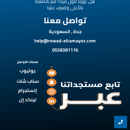
هل تزورنا لأول مرة؟ قم بالضغط
بالأعلى وتعرف علينا
تواصل معنا
جدة , السعودية
help@rowad-eltamayoz.com
0558381116
منصات التواصل
يوتيوب
سناب شات
إنستجرام
لينكد إن