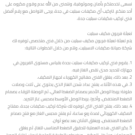
نسعى لخدمتكم بأمان وموثوقية، ونتمنى من الله عدم وقوع مكروه على
أحد منكم. لتركيب أي مكيفات سبليت في جدة، يرجى التواصل مع رقم أفضل
فني تركيب مكيفات سبليت جدة.
تعبئة فريون مكيف سبليت
يتم تعبئة تعبئة فريون مكيف سبليت من خلال فني متخصص توفره لك
شركة صيانة مكيفات الاسبليت، وتتم من خلال الخطوات التالية:
1. يقوم فني تركيب مكيفات سبليت بجدة بقياس مستوى الفريون في
جهازك لتحديد مدى نقص الغاز فيه.
2. بعد ذلك، يغلق الفني مفاتيح الكهرباء لجهاز المكيف.
3. في هذه الأثناء، يفتح عداد شحن الغاز الذي يحتوي على ثلاث وصلات
ملونة؛ يربط الوصل الأحمر بصمام الضغط العالي، ثم الوصلة الزرقاء بصمام
الضغط المنخفض، وأخيرا، يربط الوصل الأوسط بمحبس غاز التبريد.
4. بعد ذلك، يفتح الفني التي توفره لك شركة تركيب مكيفات بجدة، مفتاح
المكيف الكهربائي لمدة ربع ساعة، ثم يفتح محبس الغاز مع فتح صمام
الضغط المنخفض، ويغلق الاثنان بعد بضع ثوان.
5. يكرر الفني هذه العملية لتحقيق الضغط المناسب للغاز، ثم يغلق
الصمامات ويشغل المكيف، ويضبطه بالطريقة العادية لإجراء اختبار للعميل.