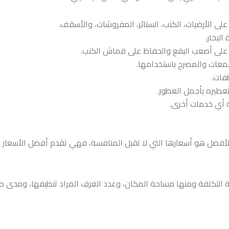
على الأرضيات، الكنب، الستائر، المفروشات، والأسقف.
لبخار.
لب على أصعب البقع والحفاظ على قماش الكنب.
ملمعات والمصرح باستخدامها.
فات.
تعطيره بأجمل العطور.
ة أي خدمات أخرى.
الأفضل هو أسعارها التي لا تقبل المنافسة، فهي تقدم أفضل الأسعار
ة التكلفة ومنها مساحة المكان، وعدد الغرف المراد تنظيفها، ومدى صع