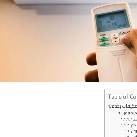
Table of C
متميزون
دة؟
تظم
زون
زون