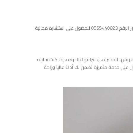
إذا كنت تبحث عن أفضل شركة صيانة مكيفات بجدة، فإن شركة الرواد المتميزون هي الخيار المثالي. يمكنك التواصل معهم عبر الرقم 0555440823 للحصول على استشارة مجانية
يقها المحترف، والتزامها بالجودة. إذا كنت بحاجة
ة بشكل موثوق وفعّال، لا تتردد في الاتصال بشركة الرواد المتميزون على الرقم 0555440823 للحصول على خدمة متميزة تضمن لك أداءً عالياً وراحة