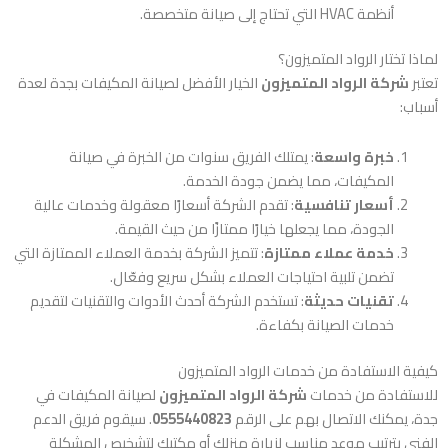
أنظمة HVAC التي تحتاج إلى صيانة متخصصة.
لماذا تختار الرواد المتميزون؟
تعتبر
شركة الرواد المتميزون
الخيار الأفضل لصيانة المكيفات بجدة لعدة
أسباب:
خبرة واسعة
: يمتلك الفريق سنوات من الخبرة في صيانة
المكيفات، مما يضمن جودة الخدمة.
أسعار تنافسية
: تقدم الشركة أسعارًا معقولة وخدمات عالية
الجودة، مما يجعلها خيارًا ممتازًا من حيث القيمة.
خدمة عملاء ممتازة
: تتميز الشركة بخدمة العملاء الممتازة التي
تضمن تلبية احتياجات العملاء بشكل سريع وفعّال.
تقنيات حديثة
: تستخدم الشركة أحدث الأدوات والتقنيات لتقديم
خدمات الصيانة بكفاءة.
كيفية الاستفادة من خدمات الرواد المتميزون
للاستفادة من خدمات
شركة الرواد المتميزون
لصيانة المكيفات في
جدة، يمكنك الاتصال بهم على الرقم
0555440823
. سيقوم فريق الدعم
الفني بترتيب موعد مناسب لزيارة منزلك أو مكتبك لتشخيص المشكلة