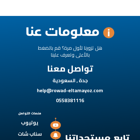
هل تزورنا لأول مرة؟ قم بالضغط
بالأعلى وتعرف علينا
تواصل معنا
جدة , السعودية
help@rowad-eltamayoz.com
0558381116
منصات التواصل
يوتيوب
سناب شات