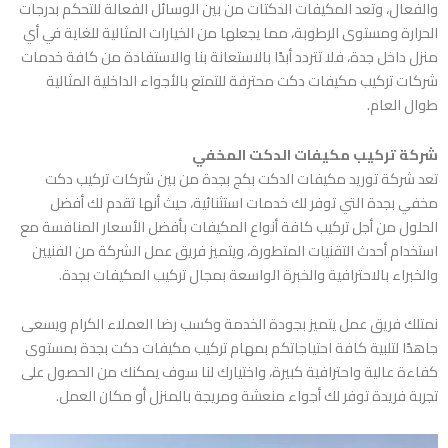
والفعال، وتعد المكيفات الدكتات من بين الوسائل الفعالة للتحكم بدرجات
الحرارة ومستوى الرطوبة، مما يجعلها من الخيارات المثالية للغاية في أي
منزل داخل جدة، فلا تتردد أبدًا بالاستعانة بنا والاستفادة من كافة خدمات
شركات تركيب مكيفات دكت محترفة للتمتع بالأجواء الداخلية المثالية
طوال العام.
شركة تركيب مكيفات الدكت المخفي
تعد
شركة توريد مكيفات الدكت بكج بجدة
من بين شركات تركيب دكت
مخفي بجدة التي توفر لك خدمات استثنائية، حيث أنها تقدم لك أفضل
الحلول من أجل تركيب كافة أنواع المكيفات بأفضل الأسعار المنافسة مع
استخدام أحدث التقنيات المتطورة، ويتميز فريق عمل الشركة من الفنيين
والخبراء بالاحترافية والخبرة الواسعة بمجال تركيب المكيفات بجدة.
نمتلك فريق عمل يتميز بجودة الخدمة وكسب رضا العملاء الكرام ويسعى
جاهدًا لتلبية كافة احتياجاتكم بمهام تركيب مكيفات دكت بجدة بمستوى
كفاءة عالية واحترافية كبيرة، واختيارك لنا سوف يمكنك من الحصول على
تجربة فريدة توفر لك أجواء منعشة ومريجة بالمنزل أو مكان العمل.