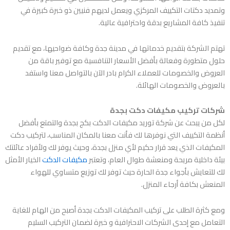
وتمديد دكتات التكييف المركزي ويعمل لديهم فنيين ذو خبرة كبيرة في
تنفيذ كافة المشاريع بدقة واحترافية عالية.
تهتم الشركة بتقديم خدماتها في مدينة جدة وكافة ضواحيها، مع تقديم
حلول متطورة وفعالة بأفضل الأسعار التنافسية مع توفير باقة من
العروض والخصومات للعملاء الكرام بادر الآن بالتواصل معنا واستفد
بالعروض والخصومات الهائلة.
شركات تركيب مكيفات دكت بجدة
لكل من يبحث عن
شركة توريد مكيفات الدكت بكج بجدة
والتمتع بأفضل
أنظمة التكييف التي نوفرها لك فأنت معنا بالمكان المناسب، لتركيب دكت
المكيفات الذي يعد قرار حكيم لأي منزل بجدة، وحيث يوفر لك ولأفراد عائلتك
بيئة داخلية مريحة ومنعشة طوال العام، وتعتبر
مكيفات الدكت
الخيار الأمثل
لك للتعايش بأجواء جدة الحارة حيث توفر لك توزيع متساوي للهواء
المنعش بكافة أرجاء المنزل.
ومع كثرة الطلب على تركيب المكيفات الدكت بجدة أصبح من الهام للغاية
التعامل مع إحدى الشركات الاحترافية و خبرة لضمان التركيب السليم