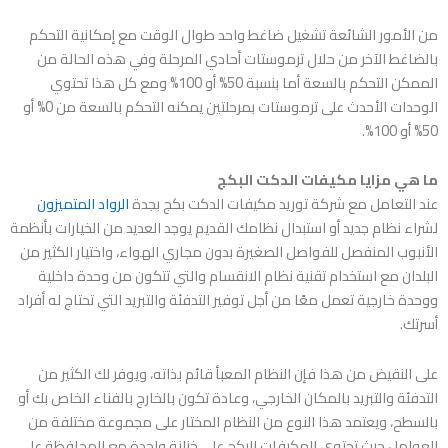
من الأمور الشائعة تشغيل ضاغط واحد طوال الوقت مع إمكانية التحكم
بالضاغط الآخر من حلال ترموستات أحادي المرحلة وفي هذه الحالة من
الممكن التحكم بالسعة أما بنسبة 50% أو 100% ومع كل هذا تحتوي
الوحدات الأحدث على ترموستات بمرحلتين يمكنه التحكم بالسعة من 0% أو
50% أو 100%.
ما هي مزايا مكيفات الدكت البكج
عند التعامل مع
شركة توريد مكيفات الدكت بكج بجدة
الرواد المتميزون
لشراء نظام جديد أو استبدال نظامك القديم يوجد العديد من الخيارات بأنظمة
الأنبوب المنفصل للفواصل الصغيرة بدون مجاري الهواء، واختيار الكثير من
البلدان مع استخدام تقنية نظام الانقسام والتي تتكون من وحدة داخلية
ووحدة خارجية تعمل معًا من أجل توفير التدفئة والتبريد التي تحتاج له أفراد
أسرتك.
على النقيض من هذا فإن النظام المعبأ قائم بذاته، ويوفر لك الكثير من
التدفئة والتبريد بالمكان الخارجي، وعادة تكون بالخارج بالفناء الخاص بك أو
بالسطح، ويعتمد هذا النوع من النظام المختار على مجموعة مختلفة من
العوامل حيث تحتوي المكيفات البكج على خزانة واحدة مع المحافظة على