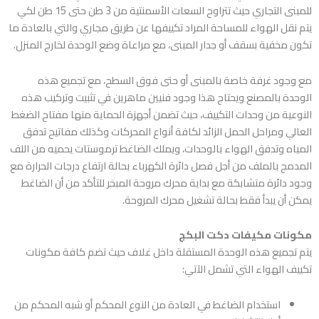
للمبنى التجاري حيث تتراوح السعات الأسمنتية من 3 طن حتى 15 طن لكي
يتم نقل الهواء للمساحة المراد تكييفها عن طريق مجاري والتي بالعادة ما
تكون مخفية بسقف أو جدار المبنى، مع مراعاة وضع الوحدة لخارج المنزل.
مع وجود غرفة خاصة بالمبنى أو حتى فوق السطح، مع تجميع هذه
الوحدة بالمصنع ويحتاج هذا وجود فنيين ماهرين في تثبيت وتركيب هذه
النوعية من وحدات التكييف، حيث تضمن أجهزة الحماية منها مفتاح الضغط
العالي ومراحل الحمل الزائد لكافة أنواع المحركات وكذلك مفاتيح تدفق
المياه وتدفق الهواء بالوحدات، ويملك الضاغط ترموستات يحميه من اللف
المدمج بالملف من أجل فصل دائرة الكهرباء بحالة ارتفاع درجات الحرارة مع
وجود دائرة متشابكة مع بداية محرك مروحة المبخر للتأكد من أن الضاغط
يمكن أن يبدأ فقط بحالة تشغيل محرك المروحة.
مكونات مكيفات دكت البكج
يتم تجميع هذه الوحدة المستقلة داخل غلاف حيث تضم كافة مكونات
تكييف الهواء التي تشمل الآتي:
استخدام الضاغط في العادة من النوع المحكم أو شبه المحكم من