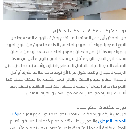
توريد وتركيب مكيفات الدكت المركزي
من الممكن أن يكون المكثف المستخدم بمكيف الهواء المضغوط من
النوع المبرد بالهواء، أو المبرد بالماء في العادة ما تكون من النوع المبرد
بالهواء بسعة أقل من 5 أطنان ومبرد بالماء ذات سعة تزيد عن 5 أطنان
بسعة النوع المبرد بالهواء أقل من سعة المبرد بالهواء أقل من سعة
المكثف المبرد بالمياه بالكامل بالمصنع واختباره وشحنه بمادة التبريد قبل
التركيب بالميدان، وهذه تكون مزايا لأن يوجد حاجة لطاقة بشرية أو أقل
بالميدان للقيام بمهام التثبيت وبالتالي نوفر التكلفة، ولا يمكنك تجميع هذا
النوع من مبرد الهواء أو شحنه بالمصنع، حيث يجب الاهتمام بتنفيذ وضع
أنابيب غاز التبريد مع اختبار الضغط مع الشحن والتفريغ بالميدان.
توريد مكيفات البكج بجدة
من قبل
شركة توريد مكيفات الدكت بكج بجدة
التي تقوم بتوريد و
تركيب
المكيف المركزي
والبكج إلى جانب تقديم جميع خدمات الصيانة والتصنيع
للدكتات بكافة أنواعها المتنوعة، ونحن متخصصين في تصميم وتأسيس