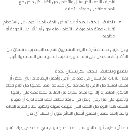
لتنظيف النجف الكريستال والتخلص من الغبار بكل حرص مع
المحافظة على جودته الأصلية.
تنظيف النجف الصدأ:
عند تعرض النجف للصدأ، نحرص على استخدام
تقنيات حديثة متطورة في التخلص منه بدون أي تأثير على الجودة أو
مظهره.
وعن طريق خدمات شركة الرواد المتميزون لتنظيف النجف بجدة تتمكن من
التأكد بأنك ستحصل على نتائج مبهرة تضيف لمسهة من الفخمة والتألق.
تلميع وتنظيف النجف الكريستال بجدة
تعتبر الثريات الكريستال في جدة من أرقى وأجمل الإضافات التي يمكن أن
تضيف لمسة من الرقي والفخامة لأي مساحة، مما يجعلها من أهم قطع
الديكور المتميزة، إلا أنها تحتاج للمزيد من العناية للمحافظة على بريقها
وتألقها على مر الزمن، ونحن في
شركة تنظيف نجف بجدة
ندرك أن مهام
تنظيف هذا النوع من النجف ليس مهمة سهلة ولكنها تحتاج للمزيد للخبرة
والاحترافية لضمان تحقيق أفضل النتائج بدون أن تسبب أي ضرر.
كما أن تنظيف ثريات الكريستال بجدة تحتاج فريق فني متخصص يدرك كيفية