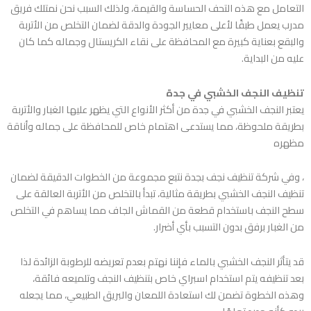
التعامل مع هذه التحف الحساسة والقيمة، ولذلك السبب نحن نمتلك فريق
مدرب يعمل طبقًا لأعلى معايير الجودة والدقة لضمان التخلص من الأتربة
والبقع بعناية كبيرة مع المحافظة على نقاء الكريستال وجماله كما كان
عليه من البداية.
تنظيف النجف الخشبي في جدة
يعتبر النجف الخشبي في جدة من أكثر الأنواع التي يظهر عليها الغبار والأتربة
بطريقة ملحوظة، مما يستدعى اهتمام خاص للمحافظة على جماله وأناقة
مظهره
، وفي
شركة تنظيف نجف بجدة
نتبع مجموعة من الخطوات الدقيقة لضمان
تنظيف النجف الخشبي بطريقة مثالية، تبدأ بالتخلص من الأتربة العالقة على
سطح النجف باستخدام قطعة من القماش الجاف مما يساهم في التخلص
من الغبار برفق بدون التسبب بأي أضرار.
قد يتأثر النجف الخشبي بالماء فإننا نهتم بعدم تعريضه للرطوبة الزائدة لذا
بعد تنظيفه يتم استخدام اسبراي خاص بتنظيف النجف وتلميعه فائقة،
وهذه الخطوة تضمن لك استعادة اللمعان والبريق الطبيعي، مما يجعله