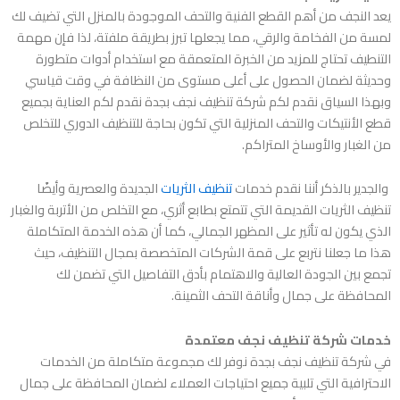
يعد النجف من أهم القطع الفنية والتحف الموجودة بالمنزل التي تضيف لك
لمسة من الفخامة والرقي، مما يجعلها تبرز بطريقة ملفتة، لذا فإن مهمة
التنطيف تحتاج للمزيد من الخبرة المتعمقة مع استخدام أدوات متطورة
وحديثة لضمان الحصول على أعلى مستوى من النظافة في وقت قياسي
وبهذا السياق نقدم لكم
شركة تنظيف نجف بجدة
نقدم لكم العناية بجميع
قطع الأنتيكات والتحف المنزلية التي تكون بحاجة للتنظيف الدوري للتخلص
من الغبار والأوساخ المتراكم.
والجدير بالذكر أننا نقدم خدمات
تنظيف الثريات
الجديدة والعصرية وأيضًا
تنظيف الثريات القديمة التي تتمتع بطابع أثري، مع التخلص من الأتربة والغبار
الذي يكون له تأثير على المظهر الجمالي، كما أن هذه الخدمة المتكاملة
هذا ما جعلنا نتربع على قمة الشركات المتخصصة بمجال التنظيف، حيث
تجمع بين الجودة العالية والاهتمام بأدق التفاصيل التي تضمن لك
المحافظة على جمال وأناقة التحف الثمينة.
خدمات شركة تنظيف نجف معتمدة
في
شركة تنظيف نجف بجدة
نوفر لك مجموعة متكاملة من الخدمات
الاحترافية التي تلبية جميع احتياجات العملاء لضمان المحافظة على جمال