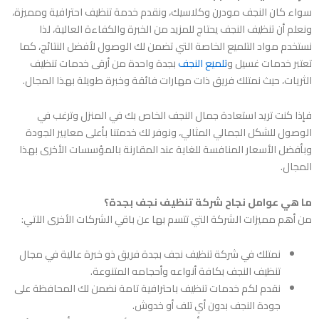
سواء كان النجف مودرن وكلاسيك، ونقدم خدمة تنظيف احترافية ومميزة،
ونعلم أن تنظيف النجف يحتاج للمزيد من الخبرة والكفاءة العالية، لذا
نستخدم مواد التلميع الخاصة التي تضمن لك الوصول لأفضل النتائج، كما
تعتبر خدمات غسيل و
تلميع النجف
بجدة واحدة من أرقى خدمات تنظيف
الثريات، حيث نمتلك فريق ذات مهارات فائقة وخبرة طويلة بهذا المجال.
فإذا كنت تريد استعادة جمال النجف الخاص بك في المنزل وترغب في
الوصول للشكل الجمالي المثالي، ونوفر لك خدمتنا بأعلى معايير الجودة
وبأفضل الأسعار المنافسة للغاية عند المقارنة بالمؤسسات الأخرى بهذا
المجال.
ما هي عوامل نجاح شركة تنظيف نجف بجدة؟
من أهم مميزات الشركة التي تتسم بها عن باقي الشركات الأخرى الآتي:
نمتلك في
شركة تنظيف نجف بجدة
فريق ذو خبرة عالية في مجال
تنظيف النجف بكافة أنواعه وأحجامه المتنوعة.
نقدم لكم خدمات تنظيف باحترافية تامة نضمن لك المحافظة على
جودة النجف بدون أي تلف أو خدوش.