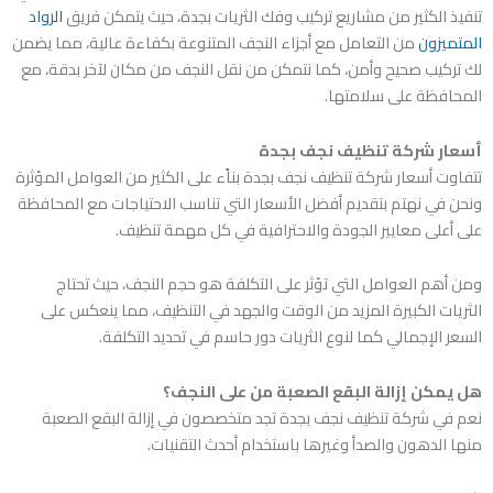
تنفيذ الكثير من مشاريع تركيب وفك الثريات بجدة، حيث يتمكن فريق
الرواد
المتميزون
من التعامل مع أجزاء النجف المتنوعة بكفاءة عالية، مما يضمن
لك تركيب صحيح وأمن، كما نتمكن من نقل النجف من مكان لآخر بدقة، مع
المحافظة على سلامتها.
أسعار شركة تنظيف نجف بجدة
تتفاوت أسعار
شركة تنظيف نجف بجدة
بناًء على الكثير من العوامل المؤثرة
ونحن في نهتم بتقديم أفضل الأسعار التي تناسب الاحتياجات مع المحافظة
على أعلى معايير الجودة والاحترافية في كل مهمة تنظيف.
ومن أهم العوامل التي تؤثر على التكلفة هو حجم النجف، حيث تحتاج
الثريات الكبيرة المزيد من الوقت والجهد في التنظيف، مما ينعكس على
السعر الإجمالي كما لنوع الثريات دور حاسم في تحديد التكلفة.
هل يمكن إزالة البقع الصعبة من على النجف؟
نعم في
شركة تنظيف نجف بجدة
تجد متخصصون في إزالة البقع الصعبة
منها الدهون والصدأ وغيرها باستخدام أحدث التقنيات.