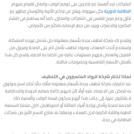
الشركات نجد أنفسنا غير قادرين على توفير الوقت والمال للقيام بمهام
النظافة الدورية
بكل سهولة، وينتج عن تراكم الأتربة والأوساخ مظهر غير
لائق وغير مريح للنفس في الشركات والمنازل، كما أنه يساهم في انتشار
البكتيريا والحشرات ويزيد من خطر الإصابة بالكثير من الأمراض.
وتقدم لك
شركة تنظيف بجدة بأسعار معقولة
حل شامل لهذه المشكلة،
وتستخدم أحدث المعدات ومواد تنظيف بأمان تام على الصحة وفريق من
الفنيين والعمال لديهم مستويات عالية من الكفاءة الخبرة، يتقدم كل هذا
بأفضل الأسعار التنافسية وخصومات فائقة.
لماذا تختار شركة الرواد المتميزون في التنظيف
عند اختيارك
شركة تنظيف بجدة بأسعار معقولة
فأنك حقًا تختار اسم موثوق
به تتمكن من الاعتماد عليه أولًا لأن لديهم كافة معايير الجودة والاحترافية
لا يتنازلون عنها، إلى جانب هذا أنهم يدركون قيمة الوقت وأهمية ذلك
الخدمة لصحة وأمان وراحة أفراد العائلة أو الموظفين، التي منحتنا السمعة
الطيبة والثقة الكبيرة لدى العملاء وجعلتنا بلا منازع الاسم الأبرز بين شركات
النظافة في جدة.