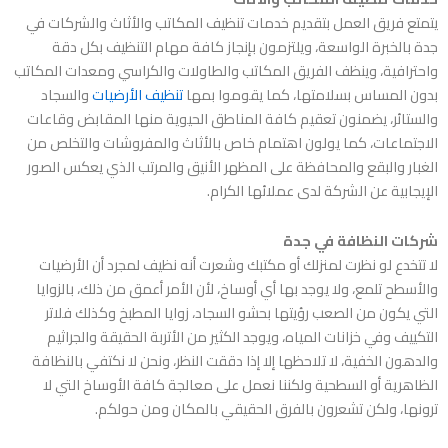
يتمتع فريق العمل بتقديم خدمات تنظيف المكاتب والأثاث والشركات في
جدة بالخبرة الواسعة، ويلتزمون بإنجاز كافة مهام التنظيف بكل دقة
واحترافية، وينظف الفريق المكاتب والطاولات والكراسي ومعدات المكاتب
بدون المساس بسلامتها، كما يقوموا بمها
تنظيف الأرضيات
والسجاد
والستائر، يضمنون تعقيم كافة المناطق الحيوية منها المقابض وقاعات
الاجتماعات، كما يولون اهتمام خاص بالأثاث والمفروشات والتخلص من
الغبار والبقع والمحافظة على المظهر الأنيق والمرتب الذي يعكس الصور
الإيجابية عن الشركة لدى عملائها الكرام.
شركات النظافة في جدة
لا تتخدع لو نظرت لمنزلك أو مكتبك وشعرت أنه نظيف لمجرد أن الأرضيات
والأسطح تلمع، ولا يوجد بها أي أوساخ، لأن الأمر أعمق من ذلك، بالزوايا
التي يكون من الصعب رؤيتها بحشو السجاد، زوايا المطبخ وكذلك فلاتر
التكييف وفي خزانات المياه، ويوجد الكثير من الأتربة الحقيقة والجراثيم
والدهون الخفية، لا تلاحظها إلا إذا دققت النظر، ونحن لا نكتفي بالنظافة
الظاهرية أو السطحية ولكننا نعمل على معالجة كافة الأوساخ التي لا
ترونها، ولكن تشعرون بالفرق الحقيقي بالمكان ومن حولكم.