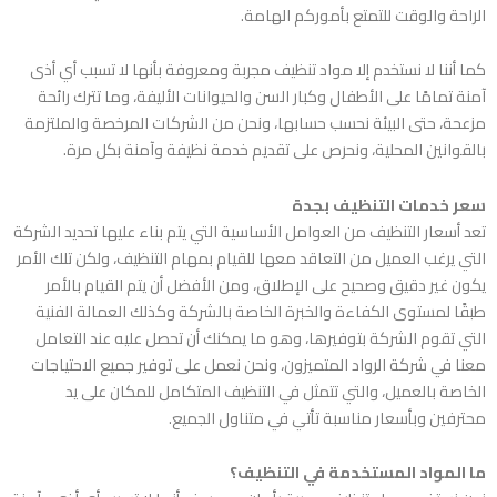
الراحة والوقت للتمتع بأموركم الهامة.
كما أننا لا نستخدم إلا مواد تنظيف مجربة ومعروفة بأنها لا تسبب أي أذى
آمنة تمامًا على الأطفال وكبار السن والحيوانات الأليفة، وما تترك رائحة
مزعحة، حتى البيئة نحسب حسابها، ونحن من الشركات المرخصة والملتزمة
بالقوانين المحلية، ونحرص على تقديم خدمة نظيفة وآمنة بكل مرة.
سعر خدمات التنظيف بجدة
تعد أسعار التنظيف من العوامل الأساسية التي يتم بناء عليها تحديد الشركة
التي يرغب العميل من التعاقد معها للقيام بمهام التنظيف، ولكن تلك الأمر
يكون غير دقيق وصحيح على الإطلاق، ومن الأفضل أن يتم القيام بالأمر
طبقًا لمستوى الكفاءة والخبرة الخاصة بالشركة وكذلك العمالة الفنية
التي تقوم الشركة بتوفيرها، وهو ما يمكنك أن تحصل عليه عند التعامل
معنا في شركة الرواد المتميزون، ونحن نعمل على توفير جميع الاحتياجات
الخاصة بالعميل، والتي تتمثل في التنظيف المتكامل للمكان على يد
محترفين وبأسعار مناسبة تأتي في متناول الجميع.
ما المواد المستخدمة في التنظيف؟