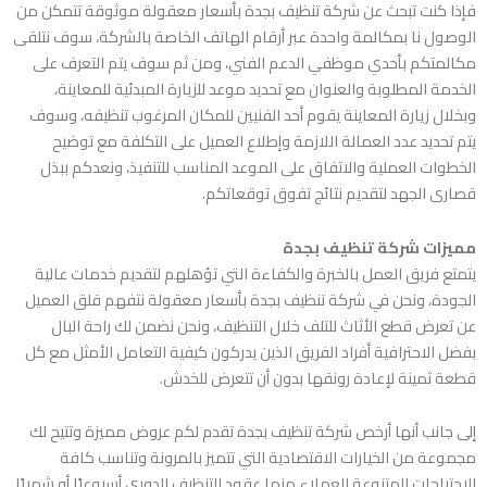
فإذا كنت تبحث عن
شركة تنظيف بجدة بأسعار معقولة
موثوقة تتمكن من
الوصول نا بمكالمة واحدة عبر أرقام الهاتف الخاصة بالشركة، سوف نتلقى
مكالمتكم بأحدي موظفي الدعم الفني، ومن ثم سوف يتم التعرف على
الخدمة المطلوبة والعنوان مع تحديد موعد للزيارة المبدئية للمعاينة،
وبخلال زيارة المعاينة يقوم أحد الفنيين للمكان المرغوب تنظيفه، وسوف
يتم تحديد عدد العمالة اللازمة وإطلاع العميل على التكلفة مع توضيح
الخطوات العملية والاتفاق على الموعد المناسب للتنفيذ، ونعدكم ببذل
قصارى الجهد لتقديم نتائج تفوق توقعاتكم.
مميزات شركة تنظيف بجدة
يتمتع فريق العمل بالخبرة والكفاءة التي تؤهلهم لتقديم خدمات عالية
الجودة، ونحن في
شركة تنظيف بجدة بأسعار معقولة
نتفهم قلق العميل
عن تعرض قطع الأثاث للتلف خلال التنظيف، ونحن نضمن لك راحة البال
بفضل الاحترافية أفراد الفريق الذين يدركون كيفية التعامل الأمثل مع كل
قطعة ثمينة لإعادة رونقها بدون أن تتعرض للخدش.
إلى جانب أنها أرخص شركة تنظيف بجدة تقدم لكم عروض مميزة وتتيح لك
مجموعة من الخيارات الاقتصادية التي تتميز بالمرونة وتناسب كافة
الاحتياجات المتنوعة للعملاء منها عقود التنظيف الدوري أسبوعيًا أو شهريًا