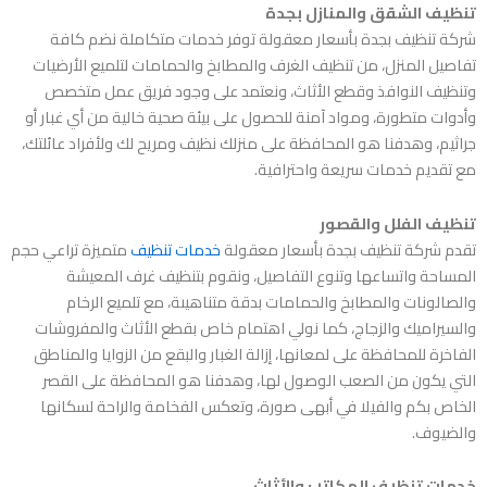
تنظيف الشقق والمنازل بجدة
شركة تنظيف بجدة بأسعار معقولة
توفر خدمات متكاملة نضم كافة
تفاصيل المنزل، من تنظيف الغرف والمطابخ والحمامات لتلميع الأرضيات
وتنظيف النوافذ وقطع الأثاث، ونعتمد على وجود فريق عمل متخصص
وأدوات متطورة، ومواد آمنة للحصول على بيئة صحية خالية من أي غبار أو
جراثيم، وهدفنا هو المحافظة على منزلك نظيف ومريح لك ولأفراد عائلتك،
مع تقديم خدمات سريعة واحترافية.
تنظيف الفلل والقصور
تقدم
شركة تنظيف بجدة بأسعار معقولة
خدمات تنظيف
متميزة تراعي حجم
المساحة واتساعها وتنوع التفاصيل، ونقوم بتنظيف غرف المعيشة
والصالونات والمطابخ والحمامات بدقة متناهيىة، مع تلميع الرخام
والسيراميك والزجاج، كما نولي اهتمام خاص بقطع الأثاث والمفروشات
الفاخرة للمحافظة على لمعانها، إزالة الغبار والبقع من الزوايا والمناطق
التي يكون من الصعب الوصول لها، وهدفنا هو المحافظة على القصر
الخاص بكم والفيلا في أبهى صورة، وتعكس الفخامة والراحة لسكانها
والضيوف.
خدمات تنظيف المكاتب والأثاث