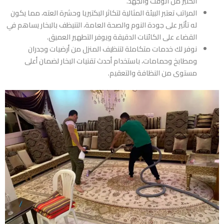
الكثير من الوقت والجهد.
المراتب تعتبر البيئة المثالية لتكاثر البكتيريا وحشرة العته، مما يكون
له تأثير على جودة النوم والصحة العامة، التنيظف بالبخار يساهم في
القضاء على الكائنات الدقيقة ويوفر التطهير العميق.
نوفر لك خدمات متكاملة لتنظيف المنزل من أرضيات وجدران
ومطابخ وحمامات، باستخدام أحدث تقنيات البخار لضمان أعلى
مستوى من النظافة والتعقيم.