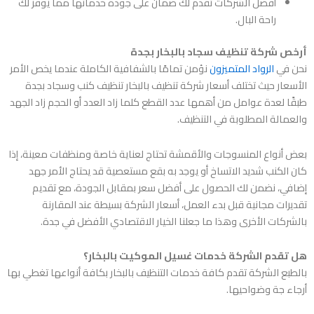
أفضل الشركات تقدم لك ضمان على جودة خدماتها مما يوفر لك
راحة البال.
أرخص شركة تنظيف سجاد بالبخار بجدة
نحن في
الرواد المتميزون
نؤمن تمامًا بالشفافية الكاملة عندما يخص الأمر
الأسعار حيث تختلف أسعار
شركة تنظيف بالبخار تنظيف كنب وسجاد بجدة
طبقًا لعدة عوامل من أهمها عدد القطع كلما زاد العدد أو الحجم زاد الجهد
والعمالة المطلوبة في التنظيف.
بعض أنواع المنسوجات والأقمشة تحتاج لعناية خاصة ومنظفات معينة، إذا
كان الكنب شديد الاتساخ أو يوجد به بقع مستعصية قد يحتاج الأمر جهد
إضافي، نضمن لك الحصول على أفضل سعر بمقابل الجودة، مع تقديم
تقديرات مجانية قبل بدء العمل، أسعار الشركة بسيطة عند المقارنة
بالشركات الأخرى وهذا ما جعلنا الخيار الاقتصادي الأفضل في جدة.
هل تقدم الشركة خدمات غسيل الموكيت بالبخار؟
بالطبع الشركة تقدم كافة خدمات التنظيف بالبخار بكافة أنواعها تغطي بها
أرجاء جة وضواحيها.