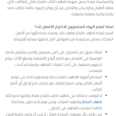
والحساسية، وهذا يجعل مهمة تنظيف الكنب بالبخار مثالي للعائلات التي
تمتلك أطفال وكبار سن، والتخلص من أي روائح كريهة عالقة بالكنب مما
يتركه برائحة منعشة ونظيفة.
لماذا تعتبر الرواد المتميزون الاختيار الأفضل لك؟
تتسم
شركة تنظيف بالبخار تنظيف كنب وسجاد بجدة
بأنها من أفضل
الشركات بفضل مجموعة من العوامل التي تضعها بصدارة أولوياتنا:
تمتلك فريق من المدربين على أعلى مستوى والذين يملكون الخبرة
الواسعة في التعامل مع كافة أنواع الأقمشة وقطع الأثاث، ويتم
تدريبهم باستمرار على أحدث تقنيات التنظيف واستخدام أحدث
المعدات.
استخدام أجهزة التنظيف بالبخار حديثة ومتطورة قادر على توفير
أفضل النتائج بوقت قصير للغاية، مع ضمان عدم إلحاق أي أضرار
بالكنب.
لا تتوقف خدماتنا على تنظيف الكنب بالبخار فقط، ولكنها تضم أيضًا
تنظيف الستائر
وتنظيف المراتب، ونحن نوفر لكم حلول متكاملة
لكافة احتياجات التنظيف في المنزل.
نحن نؤمن بأن مستوى الجودة العالي لا يجب أن يكون باهظ الثمن،