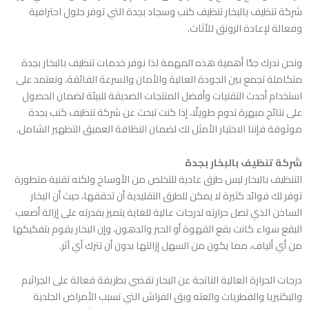
شركة تنظيف بالبخار تنظيف كنب وسجاد بجدة
التي توفر حلول احترافية
وفعالة لإعادة الرونق للأثاث.
ونحن ندرك جدًا أهمية هذه المهمة لذا نوفر خدمات تنظيف بالبخار بجدة
متكاملة تجمع بين الجودة العالية والأمان والسرعة الفائقة، ونعتمد على
استخدام أحدث التقنيات وأفضل المنتجات الصديقة للبيئة لضمان الحصول
على نتائج مبهرة تدوم طويلًا، إذا كنت تبحث عن شركة تنظيف كنب بجدة
موثوقة فإننا الاختيار الأمثل لك لضمان النظافة العميق التطهير الشامل.
شركة تنظيف بالبخار بجدة
التنظيف بالبخار ليس طرق عادية للتخلص من الأوساخ ولكنه تقنية متطورة
توفر لك فوائد كثيرة لا يمكن للطرق التقليدية أن تحققها، حيث أن البخار
الساخن الذي تصل حرارته لدرجات عالية للغاية يتميز بقدرته على إزالة أصعب
البقع سواء كانت بقع القهوة أو الحبر والدهون، وإن البخار يقوم بتفكيكها
من أي ألياف، مما يكون من السهل إزالتها بدون أن تترك أي آثر.
درجات الحرارة العالية الناتجة عن البخار تقضي بطريقة فعالة على الجراثيم
والبكتيريا والفطريات والعته وبق الفراش التي تسبب الأمراض الجلدية