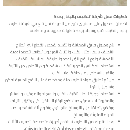
خطوات عمل
شركة تنظيف بالبخار بجدة
لضمان الحصول على مستوى كبير من الجودة نحن نتبع في
شركة تنظيف
بالبخار تنظيف كنب وسجاد بجدة
خطوات مدروسة ومنظمة:
يتم وصول فريق المعاينة والتقييم لفحص القطع التي تحتاج
التنظيف بالبخار مثل الكنب والأثاث المرغوب تنظيف لتحديد نوعية
الأقمشة ونوع البقع التي توجد والطريقة المناسبة للتنظيف.
استخدام المكانس الكهربائية ذات شفط قوي للتخلص من الأتربة
والغبار السطحي من كافة زوايا الكنب.
من ثم تطبيق مواد تنظيف منة ومخصصة على البقع الصعبة لفكها
وتسهيل إزالتها.
استخدام أجهزة البخار لتنظيف الكنب والسجاد والموكيت والستائر
والمفروشات بعمق، حيث نضع البخار الساخن لكي يخترق الألياف
ويقضي تمامًا على الأوساخ والجراثيم، وتقوم آلة الشفط بسحب
المياه الملوثة والأوساخ.
بعد الانتهاء من التنظيف نستخدم أجهزة متخصصة لتجفيف الأثاث
بسرعة ومن ثم التعطير بمعطر أمن ليترك رائحة منعشة.