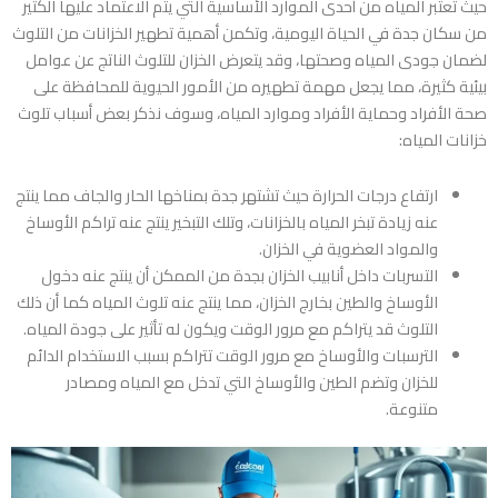
حيث تعتبر المياه من أحدى الموارد الأساسية التي يتم الاعتماد عليها الكثير
من سكان جدة في الحياة اليومية، وتكمن أهمية تطهير الخزانات من التلوث
لضمان جودى المياه وصحتها، وقد يتعرض الخزان للتلوث الناتج عن عوامل
بيئية كثيرة، مما يجعل مهمة تطهيره من الأمور الحيوية للمحافظة على
صحة الأفراد وحماية الأفراد وموارد المياه، وسوف نذكر بعض أسباب تلوث
خزانات المياه:
ارتفاع درجات الحرارة حيث تشتهر جدة بمناخها الحار والجاف مما ينتج
عنه زيادة تبخر المياه بالخزانات، وتلك التبخير ينتج عنه تراكم الأوساخ
والمواد العضوية في الخزان.
التسربات داخل أنابيب الخزان بجدة من الممكن أن ينتج عنه دخول
الأوساخ والطين بخارج الخزان، مما ينتج عنه تلوث المياه كما أن ذلك
التلوث قد يتراكم مع مرور الوقت ويكون له تأثير على جودة المياه.
الترسبات والأوساخ مع مرور الوقت تتراكم بسبب الاستخدام الدائم
للخزان وتضم الطين والأوساخ التي تدخل مع المياه ومصادر
متنوعة.