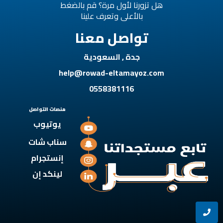
هل تزورنا لأول مرة؟ قم بالضغط
بالأعلى وتعرف علينا
تواصل معنا
جدة , السعودية
help@rowad-eltamayoz.com
0558381116
منصات التواصل
يوتيوب
سناب شات
إنستجرام
لينكد إن