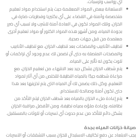
أي رواسب وترسبات.
الاستعانة ببعض المواد المعقمة حيث يتم استخدام مواد تعقيم
متخصصة وآمنة في القضاء على أي بكتيريا وفطريات ضارة في
الخزان، وتلك المواد تكون في العادة آمنة للشرب ولا تسبب أي ضرر
بجودة المياه، ومن أشهر هذه المواد الكلور أو مواد تعقيم أخرى
معتمدة من قبل جهات صحية.
تنظيف الأنابيب والمضخات بعد تنظيف الخزان، مع تنظيف الأنابيب
والمضخات المتصلة به حتى أن تضمن لك عدم وجود أي تراكمات أو
تلوث يكون له تأثير على المياه.
يتم شطف الخزان بشكل جيد بعد الانتهاء من تعقيم الخزان، مع
مراعاة شطفه جيدًا بالمياه النظيفة للتخلص من أي آثار لمواد
التعقيم، وكل ذلك يضمن لك أن المياه التي يتم تخزينها بعد هذا
حتى تكون آمنة وصالحة للاستخدام.
يتم إعادة ملء الخزان بالمياه بعد شطف الخزان ليتم التأكد من
نظافته، وإعادة ملؤه بمياه نظيفة، ومن الأفضل مراقبة الخزان
بشكل دائم للتأكد من عدم حدوث أي تسربات أو تلوثات بالمستقبل.
صيانة خزانات المياه بجدة
يجب الابتعاد عن دفع تكاليف الاستبدال للخزان بسبب التشققات أو التسربات