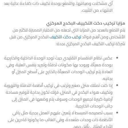
أي مشكلات وصيانتها، والتمتع بوحدة تكييف ذات كفاءة عالية بعد
الانتهاء من التثبيت.
مزايا تركيب دكت التكييف البكدج المركزي
يتم التمتع بالعديد من المزايا التي تجعله من الاختيار المميزة للكثير من
الأشخاص ومن أهم فوائد
تركيب دكت التكييف
البكدج المركزي من قبل
شركة تركيب التكييف البكدج المركزي بجدة
:
عكس نظام الانقسام التقليدي حيث توجد الوحدة الداخلية والخارجية
بوحدة معبأة، ويوجد بها مكونات تدفئة وتبريد بنفس العلبة، وفي
العادة يتم تركيب الوحدات المعبأة بالخارج على أسطح المنزل أو
بجانبه.
إذا كنت تمتلك منزل صغير وترغب في تركيب أنظمة التدفئة والتهوية
وتكييف هواء البكدج في المنزل، فإنك تكون بحاجة لتوفير مساحة
أرضية كبيرة لجميع الوحدات وسوف يتم وضعها في المنزل إلى
جانب الوحدات الخارجية.
بسبب تصميمه المبسط لا يتعين عليهم العمل بجدية مثل باقي
الأنظمة ذات وحدات متعددة، وفي الغالب ما يكونوا قادرين على
الأداء المثالي بأقل جهد.