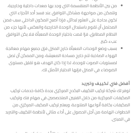
من بين الأنظمة المنقسمة التي وجد بها معدات داخلية وخارجية،
وتتمكن من مواجهة مشاكل التوافق عند فسد أحد الأجزاء التي
تكون بحاجة على العثور لبدائل، فإذا أصبح المكون الداخلي سبب فمن
المحتمل أن تقوم باستبدال الوحدة الخارجية والعكس، لأنها جزء من
النظام المطابق، فإا قمت باختيار الوحدة المعبأة فلا يكن التوافق
عبء كبير.
بسبب وضع الوحدات المعبأة خارج المنزل فإن جميع مهام معالجة
الهواء الصاخبة تتم خارج مساحة المعيشة، ومن الممكن أن تصل
لمستويات الصوت للوجدة، لذا إذا كان الهدف هو تقليل مستوى
الضوضاء في المنزل فإنها الاختيار الأمثل لك.
أفضل فني تكييف وتبريد
توفر لك
شركة تركيب التكييف البكدج المركزي بجدة
كافة خدمات تركيب
المكيفات المركزية من خلال الفنيين المتخصصين في مهام فك وتركيب
المكيفات بكافة أنواعها المتنوعة، ويعتبر تركيب المكيف المركزي من
الخطوات الهامة من أجل الحصول على أداء مثالي لأنظمة التكييف والتبريد
في المبنى.