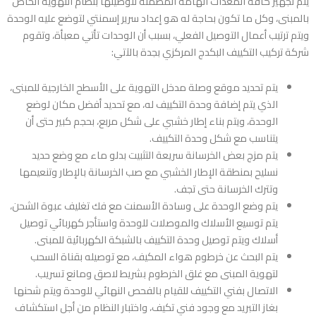
يتم تجهيز كافة المعدات الهامة المضمنة لتوصيلها بنظام التهوية الخاص
بالمبنى، وكل ما تكون بحاجة له هو إعداد سرير إسمنتي لتوضع عليه الوحدة
ويتم ترتيب أعمال التوصيل الفعلي، بسبب أن الوحدات تأتي معبأة، وتقوم
شركة تركيب التكييف البكدج المركزي بجدة
بالآتي:
يتم تحديد موقع وصلة مدخل التهوية على الأسطح الخارجية للمبنى،
الذي يتم إضافة وحدة التكييف له، مع تحديد أفضل مكان لوضع
الوحدة، ويتم بناء إطار خشبي على شكل مربع، بحجم كبير حتى أن
يتناسب مع شكل وحدة التكييف.
يتم مزج بعض الخرسانة سريعة التثبيت بدلو ماء مع وضع حديد
نسليح بمنطقة الإطار الخشبي مع صب الخرسانة بالإطار وتنعيمها
وتترك الخرسانة حتى تجف.
يتم وضع الوحدة على وسادة الأسمنت مع فك تغليف عبوة الشحن،
يتم توسيع الأسلاك والموصلات للوحدة واستأجر كهربائي توصيل
أسلاك ويتم توصيل وحدة التكييف بالشبكة الكهربائية للمبنى.
يتم البحث عن خرطوم هواء المكيف، مع توصيله بقناة السحب
لتهوية المبنى مع غلق الخرطوم بشريط لاصق ومانع تسريب.
الاتصال بفني التكييف للقيام بالفحص النهائي للوحدة ويتم شحنها
بغاز التبريد مع وجود فني تكيف، واختبار النظام من أجل استكشاف