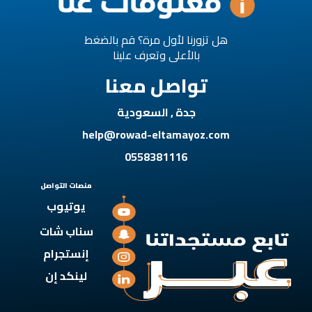
هل تزورنا لأول مرة؟ قم بالضغط
بالأعلى وتعرف علينا
تواصل معنا
جدة , السعودية
help@rowad-eltamayoz.com
0558381116
منصات التواصل
يوتيوب
سناب شات
إنستجرام
لينكد إن