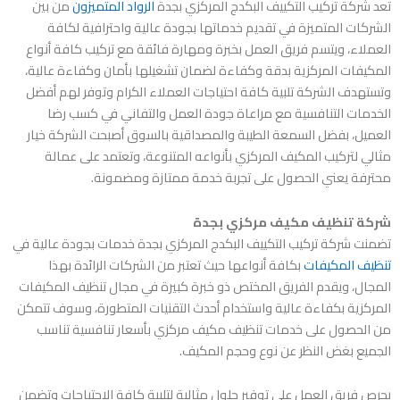
تعد
شركة تركيب التكييف البكدج المركزي بجدة
الرواد المتميزون
من بين
الشركات المتميزة في تقديم خدماتها بجودة عالية واحترافية لكافة
العملاء، ويتسم فريق العمل بخبرة ومهارة فائقة مع تركيب كافة أنواع
المكيفات المركزية بدقة وكفاءة لضمان تشغيلها بأمان وكفاءة عالية،
وتستهدف الشركة تلبية كافة احتياجات العملاء الكرام وتوفر لهم أفضل
الخدمات التنافسية مع مراعاة جودة العمل والتفاني في كسب رضا
العميل، بفضل السمعة الطيبة والمصداقية بالسوق أصبحت الشركة خيار
مثالي لتركيب المكيف المركزي بأنواعه المتنوعة، وتعتمد على عمالة
محترفة يعني الحصول على تجربة خدمة ممتازة ومضمونة.
شركة تنظيف مكيف مركزي بجدة
تضمنت
شركة تركيب التكييف البكدج المركزي بجدة
خدمات بجودة عالية في
تنظيف المكيفات
بكافة أنواعها حيث تعتبر من الشركات الرائدة بهذا
المجال، ويقدم الفريق المختص ذو خبرة كبيرة في مجال تنظيف المكيفات
المركزية بكفاءة عالية واستخدام أحدث التقنيات المتطورة، وسوف تتمكن
من الحصول على خدمات تنظيف مكيف مركزي بأسعار تنافسية تناسب
الجميع بغض النظر عن نوع وحجم المكيف.
يحرص فريق العمل على توفير حلول مثالية لتلبية كافة الاحتياجات وتضمن