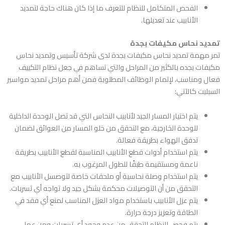
الفحص المتكامل للنظام للتعرف ما إذا كان هناك حاجة لتمديد
الأنابيب عند تعديلها.
تمديد نحاس مكيفات بجدة
تمر مهمة تمديد نحاس مكيفات بجدة لدى
شركة تأسيس وتمديد نحاس
مكيفات بجده
بالكثير من المراحل والتي تساهم في جعل نظام التكييف
فعال ومناسب، لإتمام الوظائف المطلوبة فمن أهم مراحل تمديد مواسير
السبليت كالآتي:
يتم اختيار المسار الجيد لأنابيب النحاس التي قد تصل الوحدة الداخلية
للوحدة الخارجية، مع التحقق من خلو المسار من العوائق لضمان
تدفق الهواء بطريقة فعالة.
يتم استخدام أدوات قطع الأنابيب المناسبة لقطع الأنابيب بطريقة
ناعمة ومستقيمة طبقًا للطول المرغوب به.
يتم استخدام وصلة نحاسية أو ملحقات خاصة لتوصسل الأنابيب مع
التحقق من أن التوصيلات محكمة بشكل جيد ولا تواجه أي تسربات.
يتم عزل الأنابيب باستخدام مواد العزل المناسب لمنع أي فقد في
الطاقة وتعزيز درجة حرارة.
يتم فحص النظام للتحقق من عدم وجود أي تسربات ومن عمل