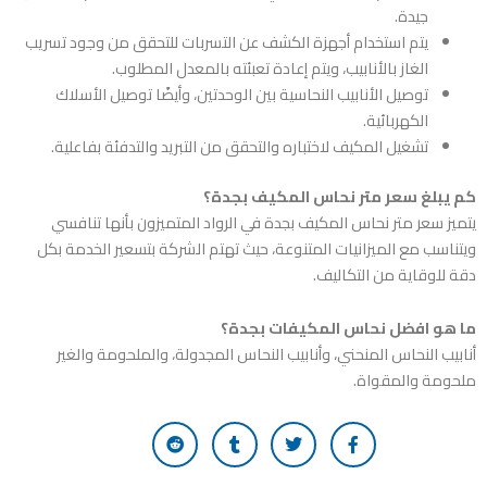
جيدة.
يتم استخدام أجهزة الكشف عن التسربات للتحقق من وجود تسريب
الغاز بالأنابيب، ويتم إعادة تعبئته بالمعدل المطلوب.
توصيل الأنابيب النحاسية بين الوحدتين، وأيضًا توصيل الأسلاك
الكهربائية.
تشغيل المكيف لاختباره والتحقق من التبريد والتدفئة بفاعلية.
كم يبلغ سعر متر نحاس المكيف بجدة؟
يتميز سعر متر نحاس المكيف بجدة في الرواد المتميزون بأنها تنافسي
ويتناسب مع الميزانيات المتنوعة، حيث تهتم الشركة بتسعير الخدمة بكل
دقة للوقاية من التكاليف.
ما هو افضل نحاس المكيفات بجدة؟
أنابيب النحاس المنحني، وأنابيب النحاس المجدولة، والملحومة والغير
ملحومة والمقواة.