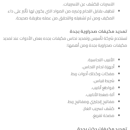
التسربات للكشف عن التسربيات.
تنظيف بقايل اللحام وغيره من المواد التي يكون لها تأثير على داء
المكيف ومن ثم تشغيله والتحقق من عمله بطريقة صحيحة.
تمديد مكيفات صحراوية بجدة
تستخدم
شركة تأسيس وتمديد نحاس مكيفات بجده
بعض الأدوات عند تمديد
مكيفات صحراوية بجدة ومن أهمها:
الأنبيب النحاسية.
أجهزة لحام النحاس.
مفكات وكذلك أدوات ربط.
شريط قياس.
قواطع أنابيب.
آلة ضغط الأنابيب.
مفاتيح إنجليزي ومفاتيح ربط.
كشف تسريب الغاز.
مضخة تفريغ.
تمديد مكيفات دكت بجدة