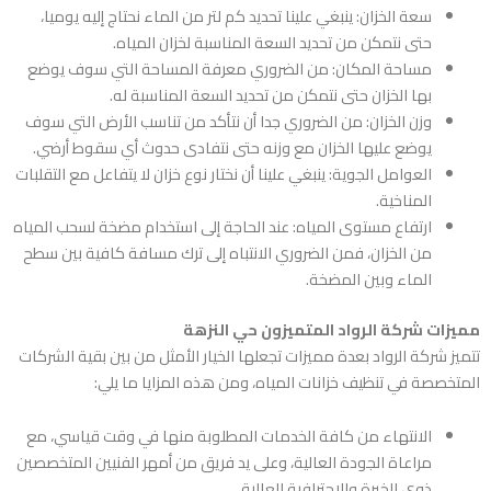
سعة الخزان: ينبغي علينا تحديد كم لتر من الماء نحتاج إليه يوميا،
حتى نتمكن من تحديد السعة المناسبة لخزان المياه.
مساحة المكان: من الضروري معرفة المساحة التي سوف يوضع
بها الخزان حتى نتمكن من تحديد السعة المناسبة له.
وزن الخزان: من الضروري جدا أن نتأكد من تناسب الأرض التي سوف
يوضع عليها الخزان مع وزنه حتى نتفادى حدوث أي سقوط أرضي.
العوامل الجوية: ينبغي علينا أن نختار نوع خزان لا يتفاعل مع التقلبات
المناخية.
ارتفاع مستوى المياه: عند الحاجة إلى استخدام مضخة لسحب المياه
من الخزان، فمن الضروري الانتباه إلى ترك مسافة كافية بين سطح
الماء وبين المضخة.
مميزات شركة الرواد المتميزون حي النزهة
تتميز شركة الرواد بعدة مميزات تجعلها الخيار الأمثل من بين بقية الشركات
المتخصصة في تنظيف خزانات المياه، ومن هذه المزايا ما يلي:
الانتهاء من كافة الخدمات المطلوبة منها في وقت قياسي، مع
مراعاة الجودة العالية، وعلى يد فريق من أمهر الفنيين المتخصصين
ذوي الخبرة والاحترافية العالية.