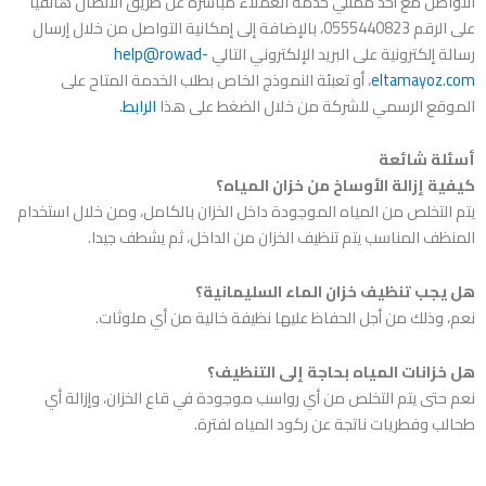
التواصل مع أحد ممثلي خدمة العملاء مباشرة عن طريق الاتصال هاتفيا
على الرقم 0555440823، بالإضافة إلى إمكانية التواصل من خلال إرسال
رسالة إلكترونية على البريد الإلكتروني التالي
help@rowad-
eltamayoz.com
، أو تعبئة النموذج الخاص بطلب الخدمة المتاح على
الموقع الرسمي للشركة من خلال الضغط على هذا
الرابط
.
أسئلة شائعة
كيفية إزالة الأوساخ من خزان المياه؟
يتم التخلص من المياه الموجودة داخل الخزان بالكامل، ومن خلال استخدام
المنظف المناسب يتم تنظيف الخزان من الداخل، ثم يشطف جيدا.
هل يجب
تنظيف خزان الماء
السليمانية؟
نعم، وذلك من أجل الحفاظ عليها نظيفة خالية من أي ملوثات.
هل خزانات المياه بحاجة إلى التنظيف؟
نعم حتى يتم التخلص من أي رواسب موجودة في قاع الخزان، وإزالة أي
طحالب وفطريات ناتجة عن ركود المياه لفترة.