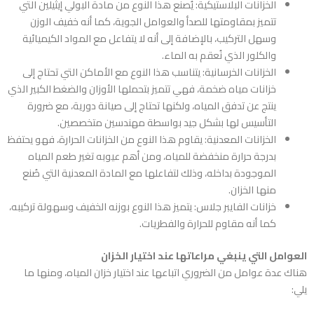
الخزانات البلاستيكية: يُصنع هذا النوع من مادة البولي إيثيلين التي
تتميز بمقاومتها للصدأ والعوامل الجوية، كما أنه خفيف الوزن
وسهل التركيب، بالإضافة إلى أنه لا يتفاعل مع المواد الكيميائية
والكلور الذي نُعقم به الماء.
الخزانات الخرسانية: يتناسب هذا النوع مع الأماكن التي تحتاج إلى
خزانات مياه ضخمة، فهي تتميز بتحملها الأوزان والضغط الكبير الذي
ينتج عن تدفق المياه، ولكنها تحتاج إلى صيانة دورية، مع ضرورة
التأسيس لها بشكل جيد بواسطة مهندسين متخصصين.
الخزانات المعدنية: يقاوم هذا النوع من الخزانات الحرارة، فهو يحتفظ
بدرجة حرارة منخفضة للمياه، ومن أهم عيوبه تغير طعم المياه
الموجودة بداخله، وذلك لتفاعلها مع المادة المعدنية التي صُنع
منها الخزان.
خزانات الفايبر جلاس: يتميز هذا النوع بوزنه الخفيف وسهولة تركيبه،
كما أنه مقاوم للحرارة والفطريات.
العوامل التي ينبغي مراعاتها عند اختيار الخزان
هناك عدة عوامل من الضروري اتباعها عند اختيار خزان المياه، ومنها ما
يلي: