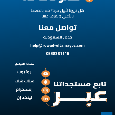
هل تزورنا لأول مرة؟ قم بالضغط
بالأعلى وتعرف علينا
تواصل معنا
جدة , السعودية
help@rowad-eltamayoz.com
0558381116
منصات التواصل
يوتيوب
سناب شات
إنستجرام
لينكد إن