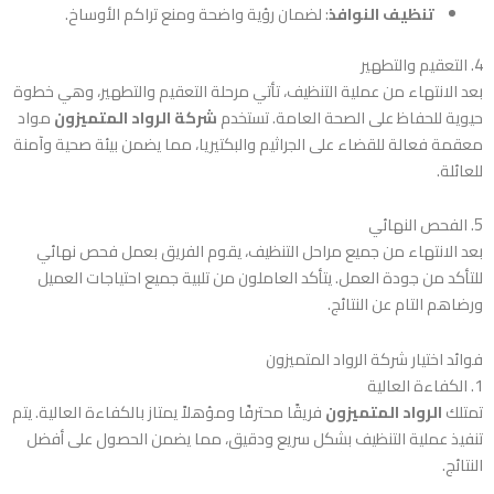
تنظيف النوافذ
: لضمان رؤية واضحة ومنع تراكم الأوساخ.
4. التعقيم والتطهير
بعد الانتهاء من عملية التنظيف، تأتي مرحلة التعقيم والتطهير، وهي خطوة
حيوية للحفاظ على الصحة العامة. تستخدم
شركة الرواد المتميزون
مواد
معقمة فعالة للقضاء على الجراثيم والبكتيريا، مما يضمن بيئة صحية وآمنة
للعائلة.
5. الفحص النهائي
بعد الانتهاء من جميع مراحل التنظيف، يقوم الفريق بعمل فحص نهائي
للتأكد من جودة العمل. يتأكد العاملون من تلبية جميع احتياجات العميل
ورضاهم التام عن النتائج.
فوائد اختيار شركة الرواد المتميزون
1. الكفاءة العالية
تمتلك
الرواد المتميزون
فريقًا محترفًا ومؤهلاً يمتاز بالكفاءة العالية. يتم
تنفيذ عملية التنظيف بشكل سريع ودقيق، مما يضمن الحصول على أفضل
النتائج.