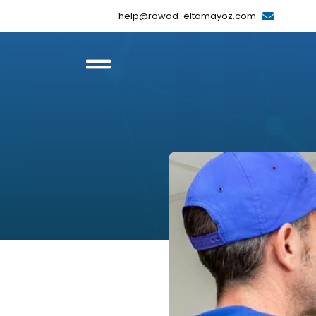
help@rowad-eltamayoz.com