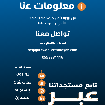
هل تزورنا لأول مرة؟ قم بالضغط
بالأعلى وتعرف علينا
تواصل معنا
جدة , السعودية
help@rowad-eltamayoz.com
0558381116
منصات التواصل
يوتيوب
سناب شات
إنستجرام
لينكد إن