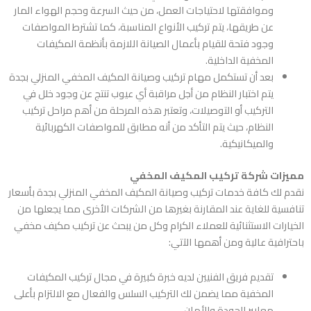
وموافقتها لاحتياجات العمل، من حيث السرعة وحجم الهواء المار
عن طريقها، يتم تركيب الأنواع المناسبة، كما تشترط المواصفات
وجود فتحة للقيام بأعمال الصيانة اللازمة بأنظمة المكيفات
المخفية الداخلية.
بعد أن تستكمل مهام
تركيب وصيانة المكيف المخفي المنزلي بجدة
يتم اختبار النظام من أجل مراقبة أي عيوب تنتج عن وجود خلل في
التركيب أو التوصيلات، وتعتبر هذه المرحلة من أهم مراحل تركيب
النظام، حيث يتم التأكد من أنه مطابق للمواصفات الكهربائية
والميكانيكية.
مميزات شركة تركيب المكيف المخفي
نقدم لك كافة خدمات
تركيب وصيانة المكيف المخفي المنزلي بجدة
بأسعار
تنافسية للغاية عند المقارنة بغيرها من الشركات الأخرى مما يجعلها من
الخيارات الاستثنائية للعملاء الكرام وكل من يبحث عن تركيب مكيف مخفي
باحترافية عالية ومن أهمها الآتي:
تقديم فريق الفنيين لديه خبرة كبيرة في مجال تركيب المكيفات
المخفية مما يضمن لك التركيب السلس والفعال مع الالتزام بأعلى
معايير الجودة والأمان.