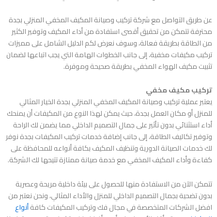
عن طريق التواصل مع شركة
تركيب وصيانة المكيف المخفي المنزلي بجدة
محترفة تتمكن من تحقيق أقصى استفادة من أداء المكيف وتوفير الكثير
من الطاقة بطريقة فعالة، وسوف نعرض لكم الدليل الشامل على مميزات
تركيب مكيفات مخفية، إلى جانب الخطوات الهامة التي يجب اتباعها لضمان
تثبيت مكيف الهواء المخفي بطريقة صحيحة وموفرة.
تركيب مكيف مخفي
يعتبر عملية
تركيب وصيانة المكيف المخفي المنزلي بجدة
الخيار المثالي
للمنزل أو مكان العمل بجدة، حيث يمكن لهذا النوع من المكيفات أن يمنحك
أداء استثنائي بدون تأثير على جمال التصميم الداخلي مما يضمن لك الراحة
وتوفير تكاليف الطاقة، إلى جانب إضافة خدمات تركيب المكيفات بجدة نوفر
لك خدمات الصيانة الدورية وتنظيف المكيف بكافة أنواعه للمحافظة على
كفاءة وأداء المكيف المخفي مع خدمة صيانة ممتازة تتيحها لك الشركة.
تتمكن الآن من الاستفادة منها للحصول على بيئة داخلية مريحة وعصرية
بدون تضحية بجمال التصميم الداخلي للمنزل والأداء المثالي، ونحن نعتبر من
افضل الشركات المتخصصة في مجال فك وتركيب المكيفات كافة
أنواع