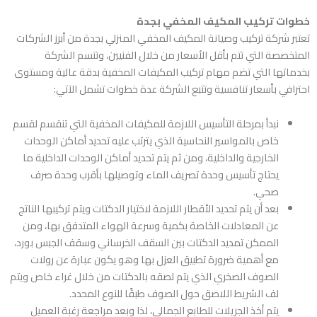
خطوات تركيب المكيف المخفي بجدة
تعتبر شركة
تركيب وصيانة المكيف المخفي المنزلي بجدة
من أبرز الشركات
المتخصصة التي تتم بأقل الأسعار من خلال الفنيين، وتتسم الشركة
بخدماتها التي تضم مهام تركيب المكيفات المخفية بدقة عالية ومستوى
احترافي بأسعار تنافسية وتتبع الشركة عدة خطوات تشمل الآتي:
نبدأ بمرحلة التأسيس اللازمة للمكيفات المخفية التي تنقسم لقسم
خاص بالمواسير النحاسية الذي يترتب عليه تحديد أماكن الوحدات
الخارجية والداخلية، ومن ثم يتم تحديد أماكن الوحدات الداخلية ما
يحتاج تأسيس وحدة تصريف الماء وتوصيلها بأقرب وحدة صرف
صحي.
بعد أن يتم تحديد الأقطار اللازمة لاختيار الدكتات ويتم تركيبها الناتج
عن المعادلات الخاصة بكمية وسرعة الهواء المتدفق بها، ومن
الممكن تمديد الدكتات بين السقف الخرساني وسقف الجبس بورد،
مع أهمية ضرورة تطبيق العزل بها وهو يكون عبارة عن رولات
الصوف الصخري الذي يتم لصقه بالدكتات من خلال غراء خاص ويتم
لف الشريط اللاصق حول الصوف طبقًا للنوع المحدد.
يتم أخذ الجريلات للطابع الجمالي، لذا وبعد مراجعة رغبة العميل