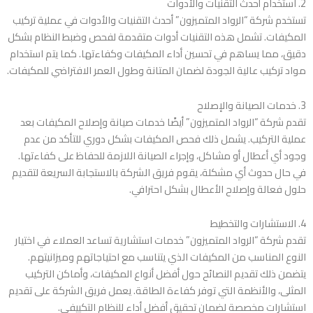
2. استخدام أحدث التقنيات والأدوات
تستخدم شركة “الرواد المتميزون” أحدث التقنيات والأدوات في عملية تركيب
المكيفات. تشمل هذه التقنيات أدوات متقدمة لفحص وضبط النظام بشكل
دقيق، مما يساهم في تحسين أداء المكيفات وكفاءتها. كما يتم استخدام
مواد تركيب عالية الجودة لضمان المتانة وطول العمر الافتراضي للمكيفات.
3. خدمات الصيانة والإصلاح
تقدم شركة “الرواد المتميزون” أيضًا خدمات صيانة وإصلاح المكيفات بعد
عملية التركيب. يشمل ذلك فحص المكيفات بشكل دوري للتأكد من عدم
وجود أي أعطال أو مشاكل، وإجراء الصيانة اللازمة للحفاظ على كفاءتها.
في حال حدوث أي مشكلة، يقوم فريق الشركة بالاستجابة السريعة لتقديم
حلول فعالة وإصلاح الأعطال بشكل احترافي.
4. الاستشارات والتخطيط
تقدم شركة “الرواد المتميزون” خدمات استشارية تساعد العملاء في اختيار
النوع المناسب من المكيفات الذي يتناسب مع احتياجاتهم وميزانيتهم.
يتضمن ذلك تقديم النصائح حول أفضل أنواع المكيفات، وأماكن التركيب
المثلى، والأنظمة التي توفر كفاءة الطاقة. يعمل فريق الشركة على تقديم
استشارات مخصصة لضمان تحقيق أفضل أداء للنظام التكييفي.