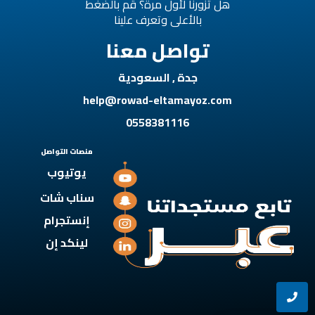
هل تزورنا لأول مرة؟ قم بالضغط
بالأعلى وتعرف علينا
تواصل معنا
جدة , السعودية
help@rowad-eltamayoz.com
0558381116
منصات التواصل
يوتيوب
سناب شات
إنستجرام
لينكد إن