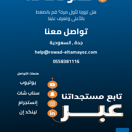
هل تزورنا لأول مرة؟ قم بالضغط
بالأعلى وتعرف علينا
تواصل معنا
جدة , السعودية
help@rowad-eltamayoz.com
0558381116
منصات التواصل
يوتيوب
سناب شات
إنستجرام
لينكد إن