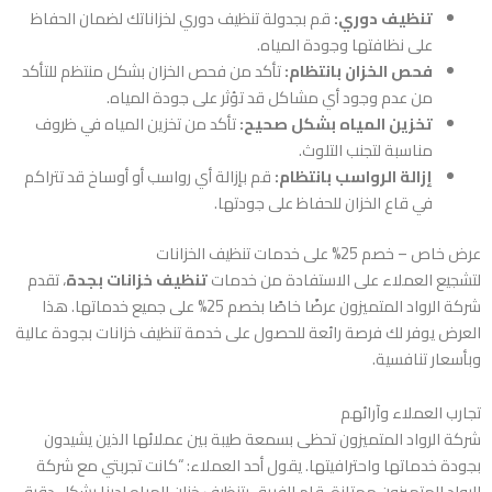
تنظيف دوري:
قم بجدولة تنظيف دوري لخزاناتك لضمان الحفاظ
على نظافتها وجودة المياه.
فحص الخزان بانتظام:
تأكد من فحص الخزان بشكل منتظم للتأكد
من عدم وجود أي مشاكل قد تؤثر على جودة المياه.
تخزين المياه بشكل صحيح:
تأكد من تخزين المياه في ظروف
مناسبة لتجنب التلوث.
إزالة الرواسب بانتظام:
قم بإزالة أي رواسب أو أوساخ قد تتراكم
في قاع الخزان للحفاظ على جودتها.
عرض خاص – خصم 25% على خدمات تنظيف الخزانات
لتشجيع العملاء على الاستفادة من خدمات
تنظيف خزانات بجدة
، تقدم
شركة الرواد المتميزون عرضًا خاصًا بخصم 25% على جميع خدماتها. هذا
العرض يوفر لك فرصة رائعة للحصول على خدمة تنظيف خزانات بجودة عالية
وبأسعار تنافسية.
تجارب العملاء وآرائهم
شركة الرواد المتميزون تحظى بسمعة طيبة بين عملائها الذين يشيدون
بجودة خدماتها واحترافيتها. يقول أحد العملاء: “كانت تجربتي مع شركة
الرواد المتميزون ممتازة. قام الفريق بتنظيف خزان المياه لدينا بشكل دقيق،