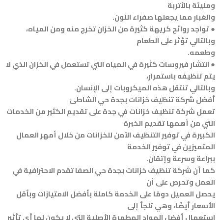
ومليئة بالأتربة
والغبار مما يجعلها صفراء اللون.
● تواجد روائح كريهة كثيرة من الخزان تخرج منه ومن المياه،
وبالتالي تؤثر على الطعام
وطعمه.
● انتشار فيروسات كثيرة في المياه التي تستعمل في الخزان الذي لا
يتم تنظيفه باستمرار،
وبالتالي تنتقل هذه الميكروبات إلى الإنسان.
أفضل شركة تنظيف خزانات بجدة حي الشاطئ
تعمل شركة تنظيف خزانات في جدة على تقديم الكثير من الخدمات
التي من أهمها تقديم الخبرة
الكبيرة في توفير التنظيف الآمن للخزانات من خلال أمهر العمال
المتميزين في توفير الخدمة
ببراعة وسرعة وإتقان.
كما أن شركة تنظيف خزانات بجدة حي الصفا تقدم الاحترافية في
العمل وتحرص على أن
يحصل العميل دومًا على الخدمة كاملة بأفضل الامتيازات وبأقل
الأسعار أيضًا، وهي تلجأ إلى
استعمال أفضل المواد المطهرة الأصلية التي لا يكون لها أي تأثير