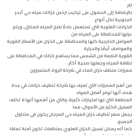
لتر.
بالإضافة إلى الحصول على تركيب ارخص خزانات مياه حي أبحر
الجنوبية لكل أنواع
الخزانات العلوية التي تستعمل عادةً لضخ المياه للمنازل، ويتم
عزلها للمحافظة على المياه من
العوامل الخارجية كلها والمحافظة على الخزان من الأمطار القوية
والعواصف أيضًا والحرارة
القوية النابعة من الشمس مما يساهم كذلك في المحافظة على
نظافة المياه وجعلها صحية أكثر.
مميزات منظف خزان الماء في شركة الرواد المتميزون
من أهم المميزات التي تعرف بها شركة تنظيف خزانات في جدة
هذه، أنها توفر أفضل المواد
المنظفة التي لها امتيازات كثيرة، والتي من أهمها أنها لا تكلف
العميل الكثير من الأموال، مما
يجعل سعر تنظيف خزان المياه حي المرجان يكون في متناوَل
الجميع.
كما أنه يمكن غسيل الخزان العلوي بمنظفات تكون آمنة تمامًا