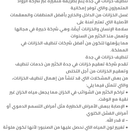
تنظيف خزانات في جدة يتم بطريقة متميزة عبر شركة الرواد
المتميزون والتي توفر إمكانية
غسل الخزانات من الداخل والخارج بأفضل المنظفات والمعقمات
الأصلية التي تعتبر آمنة على
سلامة الإنسان والخزانات أيضًا، وهي شركة خبيرة في مجالها
وتعمل منذ الكثير من السنوات
مما يؤهلها لتكون من أفضل شركات تنظيف الخزانات في
المملكة.
تنظيف خزانات في جدة
تقدم شركة تعقيم خزانات في جدة الكثير من خدمات تنظيف
وتعقيم الخزانات من أجل التخلص
من بعض المشكلات التي قد تنشأ من إهمال تنظيف الخزانات،
والتي تتمثل فيما يلي:
● تراكم الكثير من الشوائب في الخزان مما يجعل مياه الخزان غير
نقية مع الوقت.
● الإصابة ببعض الأمراض الخطيرة مثل أمراض التسمم الدموي أو
أمراض الفشل الكلوي
– لا قدر الله.
● تغيير لون المياه التي نحصل عليها من الصنبور؛ لأنها تكون ملوثة